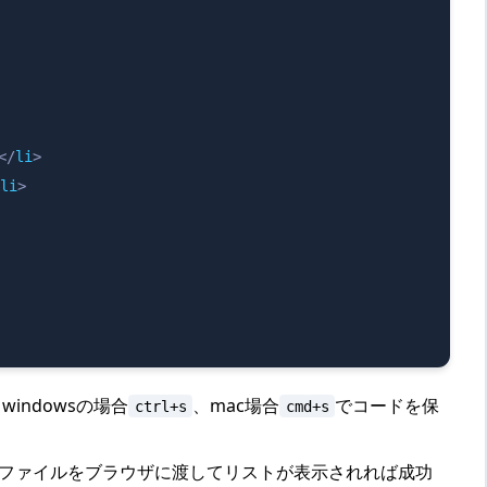
</
li
>
li
>
indowsの場合
、mac場合
でコードを保
ctrl+s
cmd+s
でファイルをブラウザに渡してリストが表示されれば成功