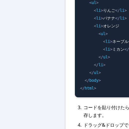
<
ul
>
<
li
>
りんご
</
li
>
<
li
>
バナナ
</
li
>
<
li
>
オレンジ

<
ul
>
<
li
>
ネーブル
<
li
>
ミカン
</
</
ul
>
</
li
>
</
ul
>
</
body
>
</
html
>
コードを貼り付けたらw
存します。
ドラッグ&ドロップ