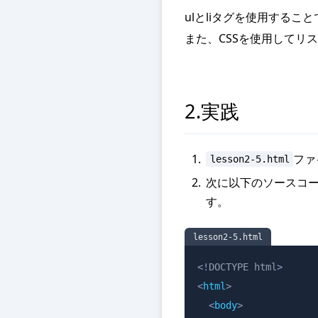
ulとliタグを使用する
また、CSSを使用してリ
2.実践
ファ
lesson2-5.html
次に以下のソースコ
す。
lesson2-5.html
<!
DOCTYPE
html
>
<
html
>
<
body
>