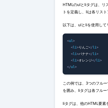
HTMLのulとliタグは
トを定義し、liは各リス
以下は、ulとliを使用し
<
ul
>
<
li
>
りんご
</
li
>
<
li
>
バナナ
</
li
>
<
li
>
オレンジ
</
li
>
</
ul
>
この例では、3つのフルー
を囲み、liタグは各フル
liタグは、他のHTML要