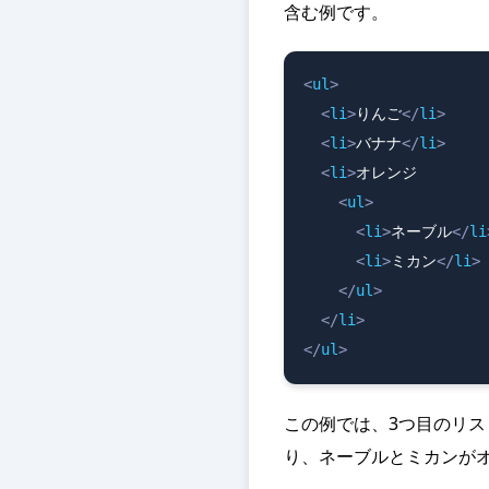
含む例です。
<
ul
>
<
li
>
りんご
</
li
>
<
li
>
バナナ
</
li
>
<
li
>
オレンジ

<
ul
>
<
li
>
ネーブル
</
li
<
li
>
ミカン
</
li
>
</
ul
>
</
li
>
</
ul
>
この例では、3つ目のリス
り、ネーブルとミカンが